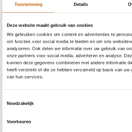
Toestemming
Details
O
Direct een tolk aanvragen
Deze website maakt gebruik van cookies
Via ons portaal kun je heel eenvoudig zelf een tolk
aanvragen. Ga naar ons
MasterPortaal
en maak een
We gebruiken cookies om content en advertenties te persona
account aan om jouw aanvraag te starten. Lukt dit niet of
om functies voor social media te bieden en om ons websitev
heb je liever persoonlijk contact? Vul dan het
analyseren. Ook delen we informatie over uw gebruik van on
contactformulier hieronder in, mail naar
onze partners voor social media, adverteren en analyse. De
office@mastertolken.nl
of bel
075-2047016
.
kunnen deze gegevens combineren met andere informatie di
heeft verstrekt of die ze hebben verzameld op basis van uw 
van hun services.
Voornaam
Toestemmingsselectie
Noodzakelijk
Achternaam
Voorkeuren
E-mail