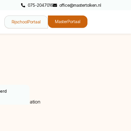
075-2047016
office@mastertolken.nl
MasterPortaal
RijschoolPortaal
eerd