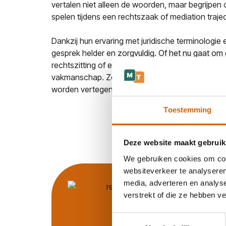
vertalen niet alleen de woorden, maar begrijpen 
spelen tijdens een rechtszaak of mediation trajec
Dankzij hun ervaring met juridische terminologie
gesprek helder en zorgvuldig. Of het nu gaat om
rechtszitting of een bemiddelingsgesprek: je kun
vakmanschap. Zo bied je jouw cliënten de zekerh
worden vertegenwoordigd, zonder dat taal een b
Toestemming
Deze website maakt gebruik
We gebruiken cookies om cont
websiteverkeer te analyseren
media, adverteren en analys
verstrekt of die ze hebben v
Toestemmingsselectie