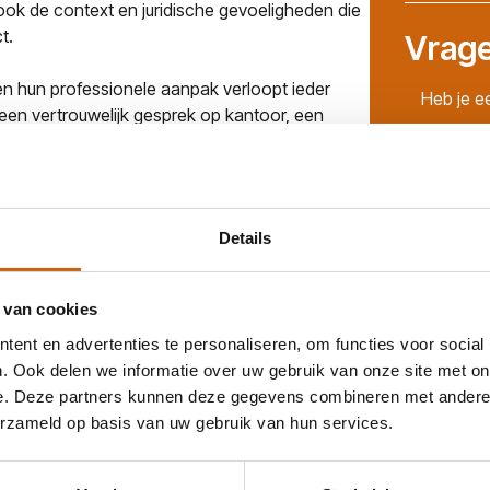
ook de context en juridische gevoeligheden die
t.
Vrage
 en hun professionele aanpak verloopt ieder
Heb je e
 een vertrouwelijk gesprek op kantoor, een
t rekenen op discretie, betrouwbaarheid en
eid dat hun belangen volledig en correct
arrière vormt.
Details
 van cookies
ent en advertenties te personaliseren, om functies voor social
. Ook delen we informatie over uw gebruik van onze site met on
e. Deze partners kunnen deze gegevens combineren met andere i
“Koen is tevreden ov
erzameld op basis van uw gebruik van hun services.
MasterTolken.”