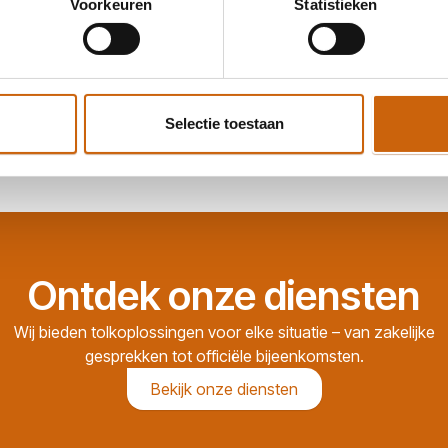
Goede ervaring met MasterTolken. Ze reageren
Voorkeuren
Statistieken
tolken voor uiteenlopende situaties. Profession
prettig samenwerkt — waardevol voor organisat
Selectie toestaan
Ontdek onze diensten
Wij bieden tolkoplossingen voor elke situatie – van zakelijke
gesprekken tot officiële bijeenkomsten.
Bekijk onze diensten