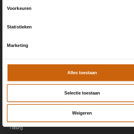
CBR
Voorkeuren
Advocatuur & Mediation
Vertaalwerkzaamheden
Statistieken
Werkzaam in
Arnhem
Marketing
Amsterdam
Breda
Den Haag
Alles toestaan
Eindhoven
Groningen
Selectie toestaan
Haarlem
Nijmegen
Weigeren
Rotterdam
Tilburg