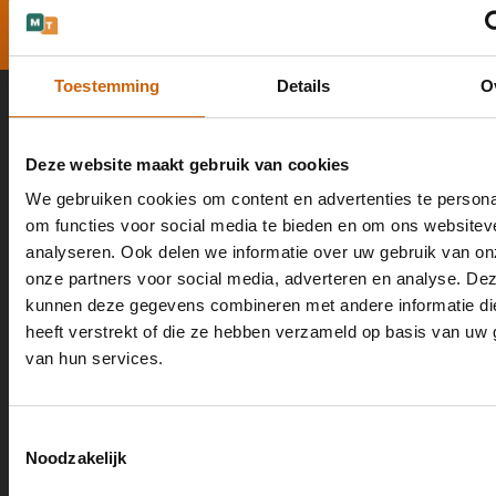
Bekijk onze diensten
Toestemming
Details
O
Contact
075-2047016
Deze website maakt gebruik van cookies
office@mastertolken.nl
We gebruiken cookies om content en advertenties te persona
om functies voor social media te bieden en om ons websitev
Zuiderhoofdstraat 151, 1561 AK Krommenie
analyseren. Ook delen we informatie over uw gebruik van on
Handige links
onze partners voor social media, adverteren en analyse. De
Over ons
kunnen deze gegevens combineren met andere informatie di
Blog
heeft verstrekt of die ze hebben verzameld op basis van uw 
Certificeringen
van hun services.
Algemene voorwaarden
Privacyverklaring
Toestemmingsselectie
Diensten
Noodzakelijk
Notaris Tolken