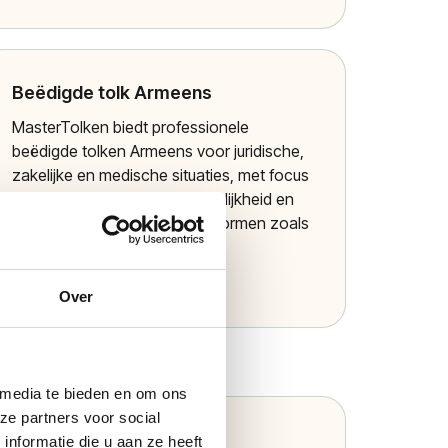
Beëdigde tolk Armeens
MasterTolken biedt professionele
beëdigde tolken Armeens voor juridische,
zakelijke en medische situaties, met focus
op nauwkeurigheid, vertrouwelijkheid en
naleving van hoge kwaliteitsnormen zoals
ISO-certificeringen.
Meer informatie
Over
 media te bieden en om ons
ze partners voor social
Beëdigde tolk Dari
nformatie die u aan ze heeft