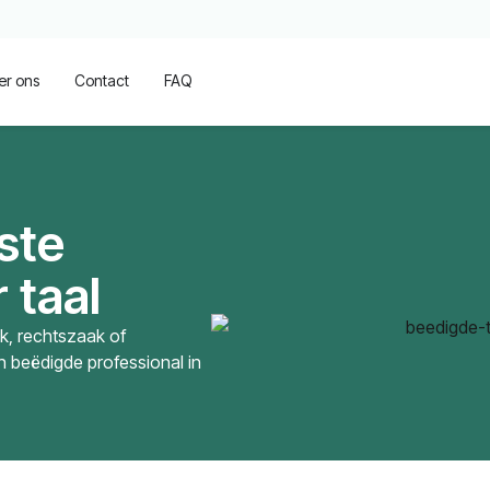
er ons
Contact
FAQ
iste
 taal
ak, rechtszaak of
en beëdigde professional in