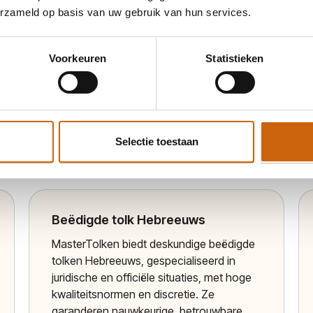
erzameld op basis van uw gebruik van hun services.
MasterTolken biedt beëdigde Cantonese
tolken voor officiële en juridische situaties,
met hoge betrouwbaarheid,
Voorkeuren
Statistieken
nauwkeurigheid en vertrouwelijkheid
volgens strenge kwaliteitsnormen,
essentieel voor correcte communicatie en
begrip.
Selectie toestaan
Meer informatie
Beëdigde tolk Hebreeuws
MasterTolken biedt deskundige beëdigde
tolken Hebreeuws, gespecialiseerd in
juridische en officiële situaties, met hoge
kwaliteitsnormen en discretie. Ze
garanderen nauwkeurige, betrouwbare