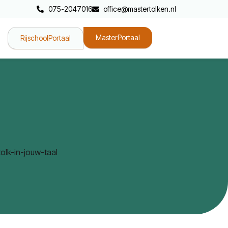
075-2047016
office@mastertolken.nl
MasterPortaal
RijschoolPortaal