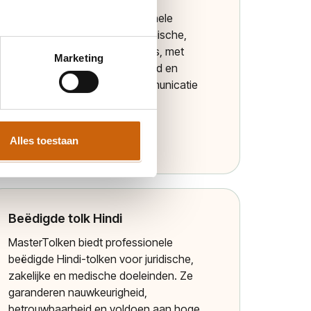
MasterTolken biedt professionele
beëdigde tolken Dari voor juridische,
zakelijke en medische situaties, met
Marketing
gecertificeerde nauwkeurigheid en
vertrouwelijkheid, zodat communicatie
betrouwbaar en volgens hoge
kwaliteitsnormen verloopt.
Alles toestaan
Meer informatie
Beëdigde tolk Hindi
MasterTolken biedt professionele
beëdigde Hindi-tolken voor juridische,
zakelijke en medische doeleinden. Ze
garanderen nauwkeurigheid,
betrouwbaarheid en voldoen aan hoge