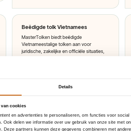
Beëdigde tolk Vietnamees
MasterTolken biedt beëdigde
Vietnameestalige tolken aan voor
juridische, zakelijke en officiële situaties,
garandeert nauwkeurige, betrouwbare
communicatie volgens hoge
kwaliteitsnormen en waarborgt
vertrouwelijkheid en professionaliteit
gedurende het hele proces.
Details
Meer informatie
 van cookies
ent en advertenties te personaliseren, om functies voor social
. Ook delen we informatie over uw gebruik van onze site met on
Beëdigde tolk Cantonees
e. Deze partners kunnen deze gegevens combineren met andere i