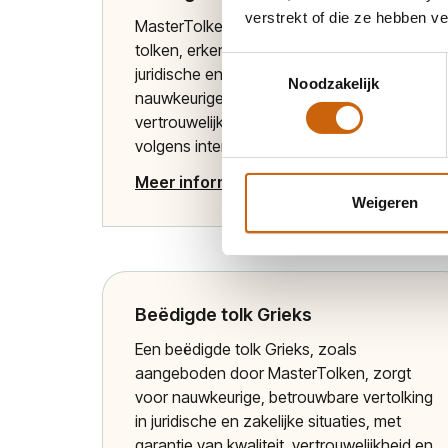
verstrekt of die ze hebben v
MasterTolken biedt beëdigde Bosnische
tolken, erkend en geregistreerd voor
Toestemmingsselectie
juridische en formele situaties, die
Noodzakelijk
nauwkeurige, betrouwbare en
vertrouwelijke communicatie waarborgen
volgens internationale kwaliteitsnormen.
Meer informatie
Weigeren
Beëdigde tolk Grieks
Een beëdigde tolk Grieks, zoals
aangeboden door MasterTolken, zorgt
voor nauwkeurige, betrouwbare vertolking
in juridische en zakelijke situaties, met
garantie van kwaliteit, vertrouwelijkheid en