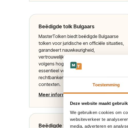
Beëdigde tolk Bulgaars
MasterTolken biedt beëdigde Bulgaarse
tolken voor juridische en officiële situaties,
garandeert nauwkeurigheid,
vertrouwelijkheid en professionele service
volgens hoge ISO-standaarden,
essentieel voor correcte communicatie in
rechtbanken, notariële en medische
contexten.
Toestemming
Meer informatie
Deze website maakt gebruik
We gebruiken cookies om cont
websiteverkeer te analyseren
Beëdigde tolk Bosnisch
media, adverteren en analys