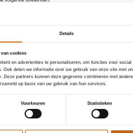
en
Details
dan noodzakelijk voor de doeleinden waarvoor wij deze hebben
epaalde financiële gegevens te bewaren voor onze administratie
 van cookies
ewaartermijnen worden uw (persoons)gegevens volledig verwijde
ent en advertenties te personaliseren, om functies voor social
. Ook delen we informatie over uw gebruik van onze site met on
e. Deze partners kunnen deze gegevens combineren met andere i
nische beveiligingsmaatregelen om uw persoonsgegevens te be
erzameld op basis van uw gebruik van hun services.
ging is onder andere het gebruik van ReCaptcha en een TLS-ver
owser.
Voorkeuren
Statistieken
zien, te corrigeren of te laten verwijderen. Daarnaast heeft u
heid van uw gegevens. U kunt hiervoor contact met ons opnem