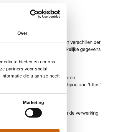
Over
 verzameld. De bewaartermijnen verschillen per
. Daarbij worden enkel de noodzakelijke gegevens
rd of geanonimiseerd.
 media te bieden en om ons
ze partners voor social
nformatie die u aan ze heeft
schermen tegen verlies, diefstal en
binding. U herkent deze beveiliging aan ‘https’
Marketing
 het recht bezwaar te maken tegen de verwerking
en via: