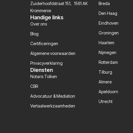
Zuiderhoofdstraat 151, 1561 AK
Breda
Krommenie
Den Haag
Handige links
Eindhoven
Over ons
Groningen
Blog
Haarlem
Certificeringen
Nijmegen
Algemene voorwaarden
Rotterdam
Privacyverklaring
Diensten
Tilburg
Notaris Tolken
Almere
CBR
Apeldoorn
Advocatuur & Mediation
Utrecht
Vertaalwerkzaamheden