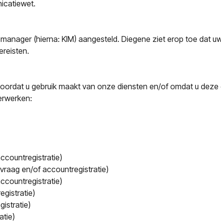
catiewet.
tiemanager (hierna: KIM) aangesteld. Diegene ziet erop toe da
ereisten.
rdat u gebruik maakt van onze diensten en/of omdat u deze ge
erwerken:
ccountregistratie)
raag en/of accountregistratie)
countregistratie)
gistratie)
istratie)
atie)