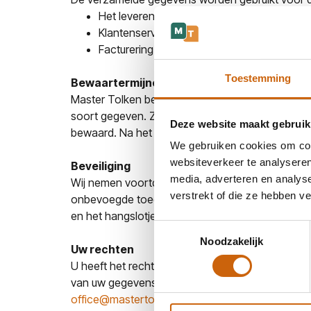
Het leveren en verbeteren van onze dienst
Klantenservice
Facturering en administratie
Toestemming
Bewaartermijnen
Master Tolken bewaart uw gegevens niet langer 
soort gegeven. Zo zijn wij wettelijk verplicht b
Deze website maakt gebruik
bewaard. Na het verstrijken van de wettelijke b
We gebruiken cookies om cont
websiteverkeer te analyseren
Beveiliging
media, adverteren en analys
Wij nemen voortdurend organisatorische en tech
verstrekt of die ze hebben v
onbevoegde toegang. Onderdeel van deze beveili
en het hangslotje in de adresbalk van uw webbr
Toestemmingsselectie
Noodzakelijk
Uw rechten
U heeft het recht om uw persoonsgegevens in te 
van uw gegevens en het recht op overdraagbaar
office@mastertolken.nl