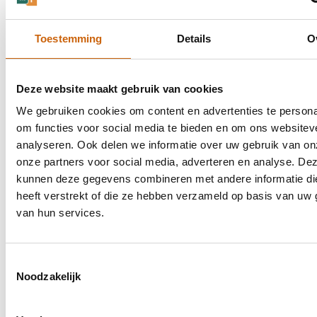
Toestemming
Details
O
Vragen? Neem contact op
Heb je een vraag over onze diensten of werkwijze?
Deze website maakt gebruik van cookies
Neem contact op.
We gebruiken cookies om content en advertenties te persona
om functies voor social media te bieden en om ons websitev
Contact opnemen
analyseren. Ook delen we informatie over uw gebruik van on
onze partners voor social media, adverteren en analyse. De
kunnen deze gegevens combineren met andere informatie di
heeft verstrekt of die ze hebben verzameld op basis van uw 
van hun services.
Onze certificeringen
Toestemmingsselectie
Met onze ISO-certificeringen bewijzen we onze toewijding
Noodzakelijk
aan kwaliteit, transparantie en continue optimalisatie.