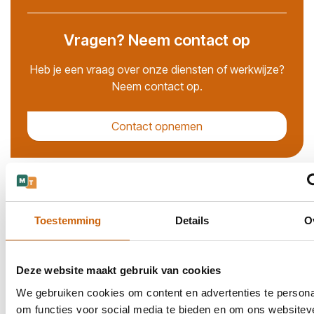
Vragen? Neem contact op
Heb je een vraag over onze diensten of werkwijze?
Neem contact op.
Contact opnemen
Onze certificeringen
Toestemming
Details
O
Met onze ISO-certificeringen bewijzen we onze toewijding
aan kwaliteit, transparantie en continue optimalisatie.
Deze website maakt gebruik van cookies
We gebruiken cookies om content en advertenties te persona
om functies voor social media te bieden en om ons websitev