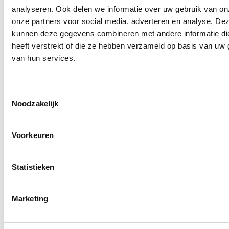
analyseren. Ook delen we informatie over uw gebruik van on
onze partners voor social media, adverteren en analyse. De
kunnen deze gegevens combineren met andere informatie di
ISO 9001
heeft verstrekt of die ze hebben verzameld op basis van uw 
Meer informatie
van hun services.
Toestemmingsselectie
Noodzakelijk
ISO 27001
Voorkeuren
Meer informatie
Statistieken
Marketing
ISO 18841