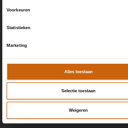
office@mastertolken.nl
Voorkeuren
Zuiderhoofdstraat 151, 1561 AK Krommenie
Handige links
Statistieken
Over ons
Blog
Marketing
Certificeringen
Algemene voorwaarden
Privacyverklaring
Alles toestaan
Diensten
Notaris Tolken
CBR
Selectie toestaan
Advocatuur & Mediation
Vertaalwerkzaamheden
Weigeren
Werkzaam in
Arnhem