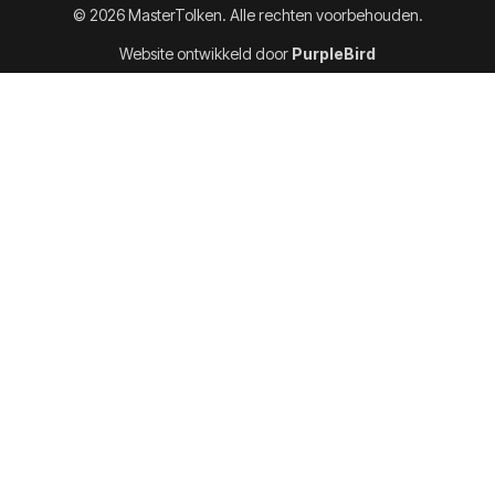
© 2026 MasterTolken. Alle rechten voorbehouden.
Website ontwikkeld door
PurpleBird