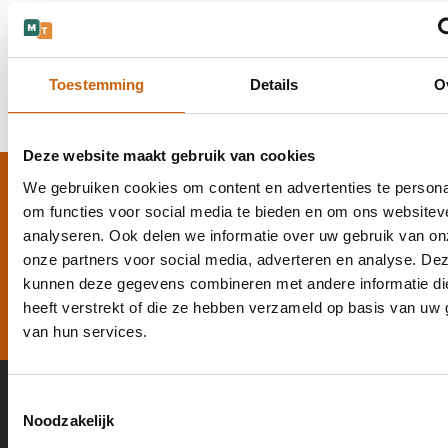
dataveiligheid en vertrouwelijkheid niet alleen prioriteit
hebben, maar structureel zijn ingebed in de gehele
organisatie. Zo wordt elke opdracht behandeld met de
hoogste mate van zorg, beveiliging en professionaliteit.
Toestemming
Details
O
Deze website maakt gebruik van cookies
We gebruiken cookies om content en advertenties te persona
Ontdek onze diensten
om functies voor social media te bieden en om ons websitev
analyseren. Ook delen we informatie over uw gebruik van on
Wij bieden tolkoplossingen voor elke situatie – van
onze partners voor social media, adverteren en analyse. De
zakelijke gesprekken tot officiële bijeenkomsten.
kunnen deze gegevens combineren met andere informatie di
Bekijk onze diensten
heeft verstrekt of die ze hebben verzameld op basis van uw 
van hun services.
Toestemmingsselectie
Contact
Noodzakelijk
075-2047016