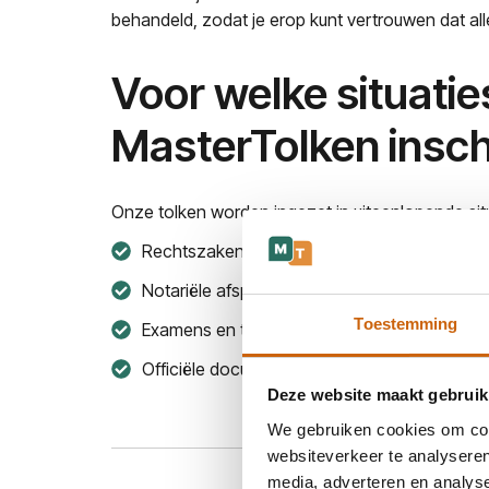
behandeld, zodat je erop kunt vertrouwen dat alle
Voor welke situatie
MasterTolken insc
Onze tolken worden ingezet in uiteenlopende situ
Rechtszaken en juridische procedures
Notariële afspraken en contractondertekeni
Toestemming
Examens en toetsen, bijvoorbeeld het CBR
Officiële documenten die beëdigd vertaald 
Deze website maakt gebruik
We gebruiken cookies om cont
websiteverkeer te analyseren
media, adverteren en analys