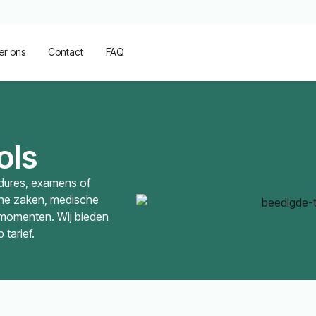
er ons
Contact
FAQ
ols
cedures, examens of
sche zaken, medische
 momenten. Wij bieden
tarief.