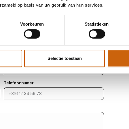
erzameld op basis van uw gebruik van hun services.
n
Voorkeuren
Statistieken
tolk aanvragen. Ga naar ons
MasterPortaal
en maak
 dit niet of heb je liever persoonlijk contact? Vul
office@mastertolken.nl
of bel
075-2047016
.
Achternaam
Selectie toestaan
Telefoonnumer