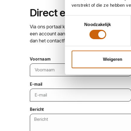
verstrekt of die ze hebben v
Direct een tolk regele
Toestemmingsselectie
Noodzakelijk
Via ons portaal kun je heel eenvoudig zelf een 
een account aan om jouw aanvraag te starten. Lukt
dan het contactformulier hieronder in, mail naar
Voornaam
Weigeren
E-mail
Bericht