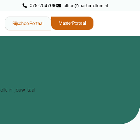
075-2047016
office@mastertolken.nl
MasterPortaal
RijschoolPortaal