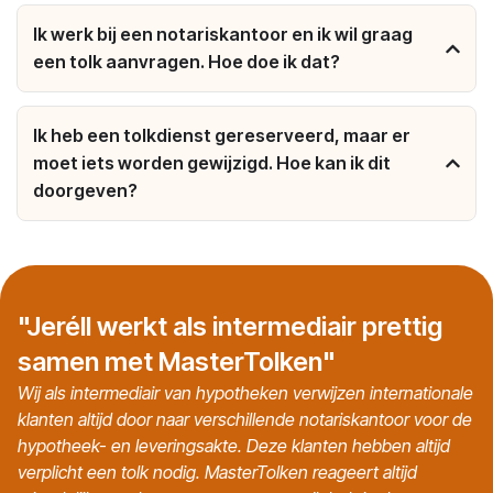
Ik werk bij een notariskantoor en ik wil graag
een tolk aanvragen. Hoe doe ik dat?
Ik heb een tolkdienst gereserveerd, maar er
moet iets worden gewijzigd. Hoe kan ik dit
doorgeven?
"Jeréll werkt als intermediair prettig
samen met MasterTolken"
Wij als intermediair van hypotheken verwijzen internationale
klanten altijd door naar verschillende notariskantoor voor de
hypotheek- en leveringsakte. Deze klanten hebben altijd
verplicht een tolk nodig. MasterTolken reageert altijd