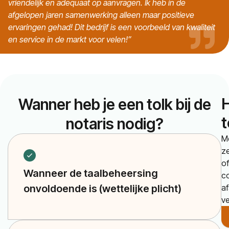
vriendelijk en adequaat op aanvragen. Ik heb in de
afgelopen jaren samenwerking alleen maar positieve
ervaringen gehad! Dit bedrijf is een voorbeeld van kwaliteit
en service in de markt voor velen!”
H
Wanner heb je een tolk bij de
t
notaris nodig?
M
ze
of
Wanneer de taalbeheersing
co
onvoldoende is (wettelijke plicht)
af
ve