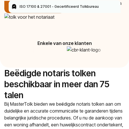
Al een account? Log in via
Boek een tolk
ISO 17100 & 27001 - Gecertificeerd Tolkbureau
ons
MasterPortaal
Enkele van onze klanten
Beëdigde notaris tolken
beschikbaar in meer dan 75
talen
Bij MasterTolk bieden we beëdigde notaris tolken aan om
duidelijke en accurate communicatie te garanderen tijdens
belangrijke juridische procedures. Of u nu de aankoop van
een woning afhandelt, een huwelijkscontract ondertekent,