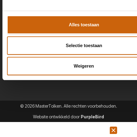
Beëdigde tolk Frans
Beëdigde tolk Oekraïens
Alles toestaan
Beëdigde tolk Pools
Beëdigde tolk Spaans
Selectie toestaan
Beëdigde tolk Turks
Of onze andere 75+ talen
Weigeren
© 2026 MasterTolken. Alle rechten voorbehouden.
Website ontwikkeld door
PurpleBird