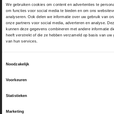
We gebruiken cookies om content en advertenties te persona
Groningen
om functies voor social media te bieden en om ons websitev
Haarlem
analyseren. Ook delen we informatie over uw gebruik van on
onze partners voor social media, adverteren en analyse. De
Nijmegen
kunnen deze gegevens combineren met andere informatie di
Rotterdam
heeft verstrekt of die ze hebben verzameld op basis van uw 
Tilburg
van hun services.
Almere
Apeldoorn
Toestemmingsselectie
Noodzakelijk
Utrecht
Tolk & talen
Beëdigde tolk Arabisch
Voorkeuren
Beëdigde tolk Bulgaars
Beëdigde tolk Chinees
Statistieken
Beëdigde tolk Duits
Beëdigde tolk Engels
Marketing