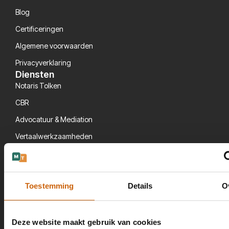
Blog
Certificeringen
Algemene voorwaarden
Privacyverklaring
Diensten
Notaris Tolken
CBR
Advocatuur & Mediation
Vertaalwerkzaamheden
Werkzaam in
Arnhem
Amsterdam
Toestemming
Details
O
Breda
Den Haag
Deze website maakt gebruik van cookies
Eindhoven